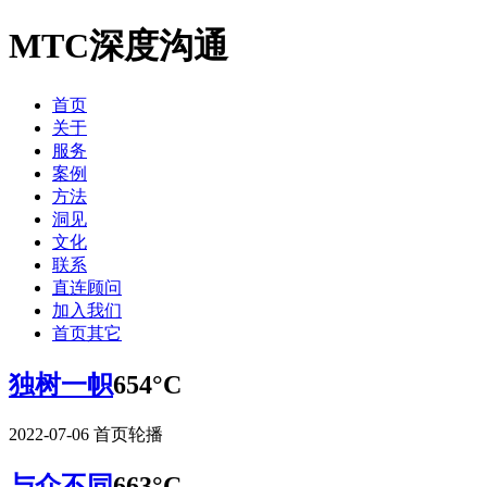
MTC深度沟通
首页
关于
服务
案例
方法
洞见
文化
联系
直连顾问
加入我们
首页其它
独树一帜
654°C
2022-07-06
首页轮播
与众不同
663°C