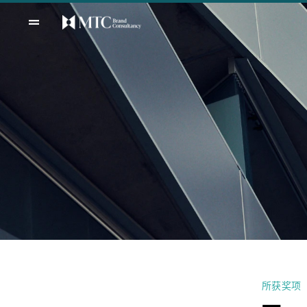
首页
关于
服务
案例
方法
洞见
文化
联系
顾问
所获奖项
一